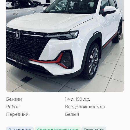
Бензин
1.4 л, 150 л.с.
Робот
Внедорожник 5 дв.
Передний
Белый
В наличии
Спецпредложение
Гарантия