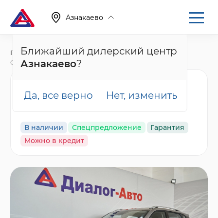
Азнакаево
Ближайший дилерский центр
Главная
Каталог
Новые автомобили
Азнакаево
?
CS35 Plus, I Рестайлинг
Changan CS35 Plus
Да, все верно
Нет, изменить
Техно, серый
В наличии
Спецпредложение
Гарантия
Можно в кредит