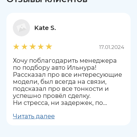
Kate S.
17.01.2024
Хочу поблагодарить менеджера
по подбору авто Ильнура!
Рассказал про все интересующие
модели, был всегда на связи,
подсказал про все тонкости и
успешно провёл сделку.
Ни стресса, ни задержек, по
сравнению с другими
Читать далее
аналогичными компаниями.
Рекомендую всем как салон, так и
Ильнура.