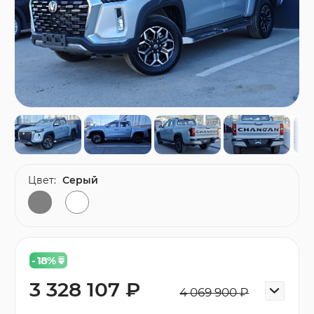
Цвет:
Серый
- 18
%
3 328 107 ₽
4 069 900 ₽