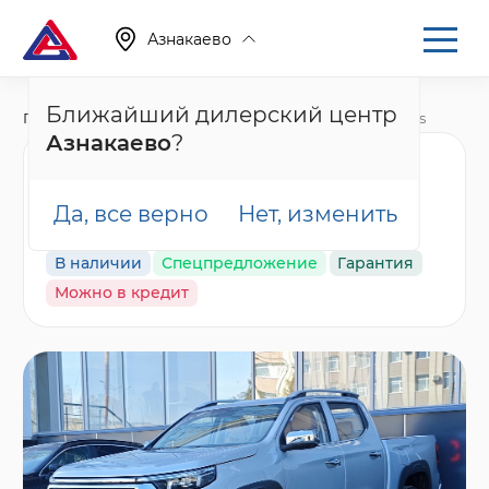
Азнакаево
Ближайший дилерский центр
Главная
Каталог
Новые автомобили
Hunter Plus
Азнакаево
?
Changan Hunter Plus
Люкс, серый
Да, все верно
Нет, изменить
В наличии
Спецпредложение
Гарантия
Можно в кредит