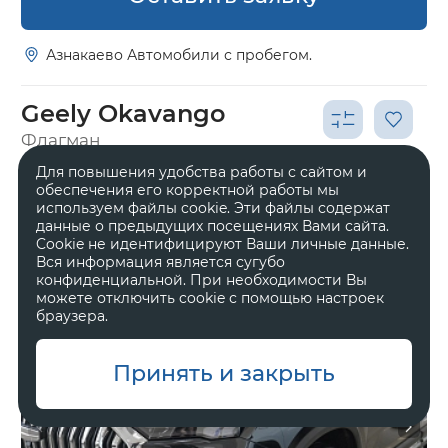
Азнакаево Автомобили с пробегом.
Geely Okavango
Флагман
Для повышения удобства работы с сайтом и
2 968 990 ₽
3 993 990 ₽
обеспечения его корректной работы мы
используем файлы cookie. Эти файлы содержат
данные о предыдущих посещениях Вами сайта.
Cookie не идентифицируют Ваши личные данные.
Вся информация является сугубо
конфиденциальной. При необходимости Вы
можете отключить cookie с помощью настроек
браузера.
Принять и закрыть