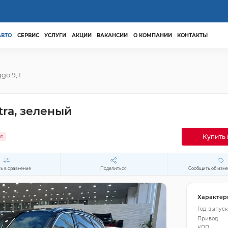
АВТО
СЕРВИС
УСЛУГИ
АКЦИИ
ВАКАНСИИ
О КОМПАНИИ
КОНТАКТЫ
ggo 9, I
ltra, зеленый
Купить 
ит
ь в сравнение
Поделиться
Сообщить об изм
Характер
Год выпуск
Привод
КПП