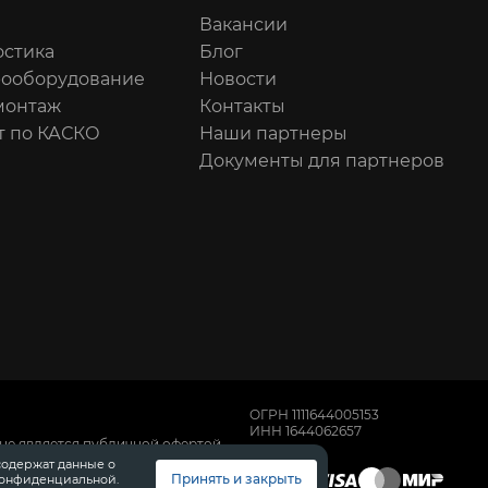
Вакансии
остика
Блог
рооборудование
Новости
онтаж
Контакты
т по КАСКО
Наши партнеры
Документы для партнеров
ОГРН 1111644005153
ИНН 1644062657
не является публичной офертой,
имости автомобилей обращайтесь к
содержат данные о
, техническом обслуживании и
Принять и закрыть
конфиденциальной.