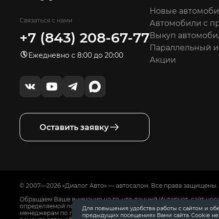
Новые автомоб
Связаться с нами
Автомобили с п
+7 (843) 208-67-77
Выкуп автомоби
Параллельный 
Ежедневно с 8:00 до 20:00
Акции
Оставить заявку
© 2007—2026 «Диалог Авто» — автосалон. Все права защищены.
Обращаем Ваше внимание на то, что данный Интернет-сайт нос
определяемой положениями Статьи 437 Гражданского Кодекса
Для повышения удобства работы с сайтом и об
менеджерам по продажам автосалонов Диалог Авто. Для получ
предыдущих посещениях Вами сайта. Cookie н