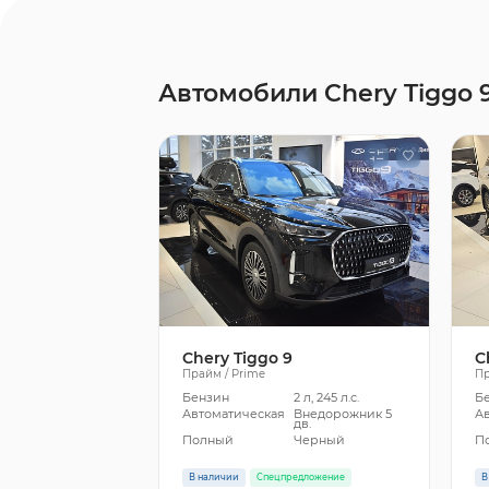
Автомобили Chery Tiggo 
Chery Tiggo 9
C
Прайм / Prime
Пр
Бензин
2 л, 245 л.с.
Б
Автоматическая
Внедорожник 5
А
дв.
Полный
Черный
П
В наличии
Спецпредложение
В