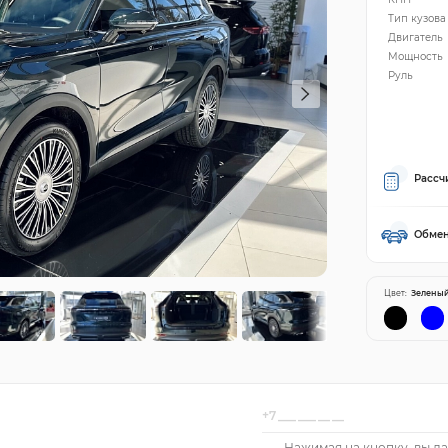
Тип кузова
Двигатель
Мощность
Руль
Рассч
Обмен
Цвет:
Зелены
Нажимая на кнопку, вы да