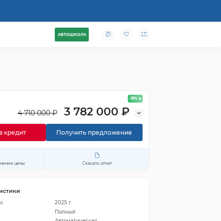
АВТОШКОЛА
- 19
%
3 782 000 ₽
4 710 000 ₽
в кредит
Получить предложение
енении цены
Скачать отчет
истики
а
2025 г.
Полный
Автоматическая