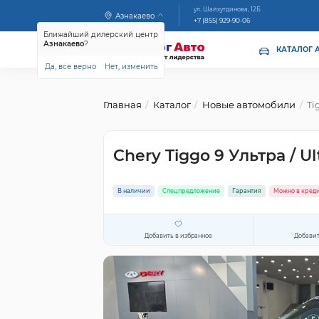
ул. Шайхутдинова, 12Б
Азнакаево
+7 (855) 929-90-06
Ближайший дилерский центр
Азнакаево
?
КАТАЛОГ 
Да, все верно
Нет, изменить
Главная
Каталог
Новые автомобили
Ti
Chery Tiggo 9 Ультра / U
В наличии
Спецпредложение
Гарантия
Можно в кред
Добавить в избранное
Добавит