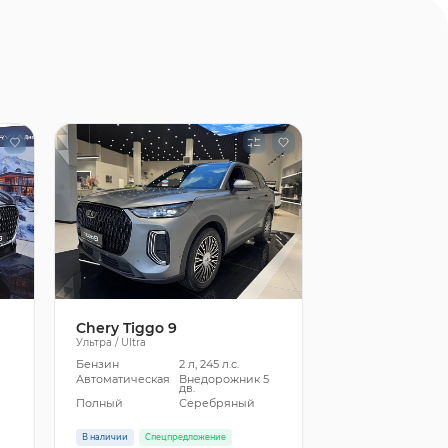
Chery Tiggo 9
Ультра / Ultra
Бензин
2 л, 245 л.с.
5
Автоматическая
Внедорожник 5
дв.
Полный
Серебряный
В наличии
Спецпредложение