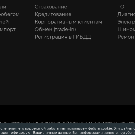
или
Страхование
ТО
робегом
Кредитование
Диагн
лей
Корпоративным клиентам
Элект
импорт
Обмен (trade-in)
Шином
Регистрация в ГИБДД
Ремон
ит исключительно информационный характер и ни при каких условиях 
 Российской Федерации.
Для получения подробной информации о сто
еспечения его корректной работы мы используем файлы cookie. Эти файлы 
ения информации о приобретении автомобилей в кредит, страховании
е идентифицируют Ваши личные данные. Вся информация является сугубо 