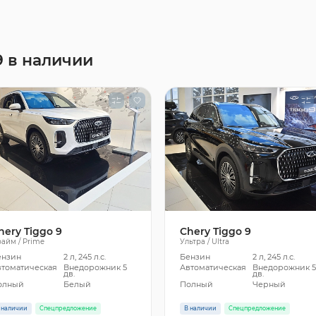
9 в наличии
hery Tiggo 9
Chery Tiggo 9
айм / Prime
Ультра / Ultra
ензин
2 л, 245 л.с.
Бензин
2 л, 245 л.с.
втоматическая
Внедорожник 5
Автоматическая
Внедорожник 
дв.
дв.
олный
Белый
Полный
Черный
 наличии
Спецпредложение
В наличии
Спецпредложение