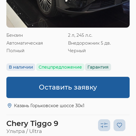
Бензин
2 л, 245 л.с.
Автоматическая
Внедорожник 5 дв.
Полный
Черный
В наличии
Спецпредложение
Гарантия
Оставить заявку
Казань Горьковское шоссе 30к1
Chery Tiggo 9
Ультра / Ultra