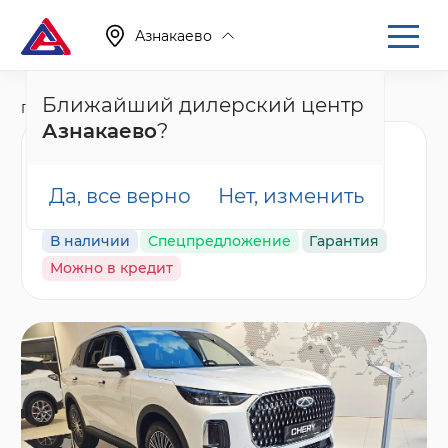
Азнакаево
Ближайший дилерский центр
Главная
Каталог
Новые автомобили
Tiggo 9, I
Азнакаево
?
Chery Tiggo 9 Прайм /
Prime, белый
Да, все верно
Нет, изменить
В наличии
Спецпредложение
Гарантия
Можно в кредит