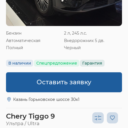
Бензин
2 л, 245 л.с.
Автоматическая
Внедорожник 5 дв.
Полный
Черный
В наличии
Спецпредложение
Гарантия
Оставить заявку
Казань Горьковское шоссе 30к1
Chery Tiggo 9
Ультра / Ultra