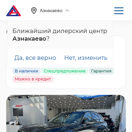
Азнакаево
Ближайший дилерский центр
Главная
Каталог
Новые автомобили
Tiggo 9, I
Азнакаево
?
Chery Tiggo 9 Ультра /
Ultra, зеленый
Да, все верно
Нет, изменить
В наличии
Спецпредложение
Гарантия
Можно в кредит