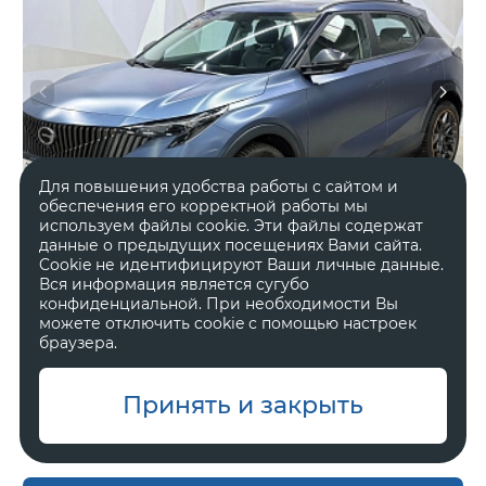
Для повышения удобства работы с сайтом и
обеспечения его корректной работы мы
используем файлы cookie. Эти файлы содержат
данные о предыдущих посещениях Вами сайта.
Cookie не идентифицируют Ваши личные данные.
Вся информация является сугубо
конфиденциальной. При необходимости Вы
можете отключить cookie с помощью настроек
2024 год
Передний
браузера.
30 373 км.
Робот
1.5 л, 170 л.с.
Внедорожник 5 дв.
Принять и закрыть
В наличии
Один владелец