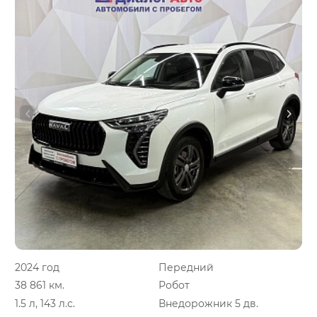
2024 год
Передний
38 861 км.
Робот
1.5 л, 143 л.с.
Внедорожник 5 дв.